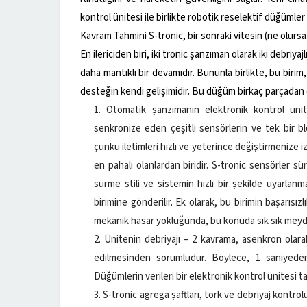
kontrol ünitesi ile birlikte robotik reselektif düğümler
Kavram Tahmini S-tronic, bir sonraki vitesin (ne olurs
En ilericiden biri, iki tronic şanzıman olarak iki debriy
daha mantıklı bir devamıdır. Bununla birlikte, bu biri
desteğin kendi gelişimidir. Bu düğüm birkaç parçadan o
Otomatik şanzımanın elektronik kontrol ünites
senkronize eden çeşitli sensörlerin ve tek bir bl
çünkü iletimleri hızlı ve yeterince değiştirmenize
en pahalı olanlardan biridir. S-tronic sensörler sü
sürme stili ve sistemin hızlı bir şekilde uyarlanm
birimine gönderilir. Ek olarak, bu birimin başarısı
mekanik hasar yokluğunda, bu konuda sık sık mey
Ünitenin debriyajı – 2 kavrama, asenkron olarak 
edilmesinden sorumludur. Böylece, 1 saniyeden
Düğümlerin verileri bir elektronik kontrol ünitesi ta
S-tronic agrega şaftları, tork ve debriyaj kontro