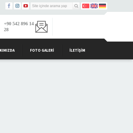
+90 542 896 14
28
info@dsgsanzimanservisi.com
KIMIZDA
FOTO GALERI
İLETIŞIM