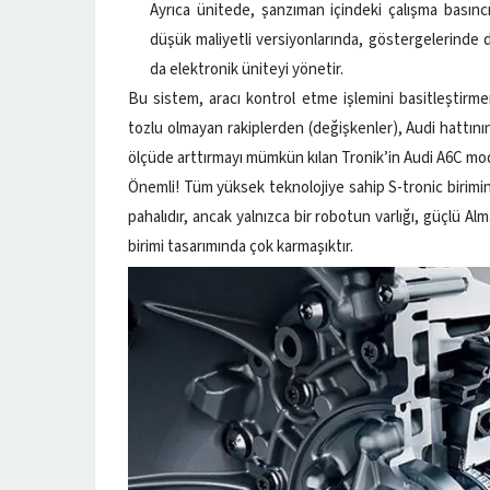
Ayrıca ünitede, şanzıman içindeki çalışma basınc
düşük maliyetli versiyonlarında, göstergelerinde da
da elektronik üniteyi yönetir.
Bu sistem, aracı kontrol etme işlemini basitleştirmeni
tozlu olmayan rakiplerden (değişkenler), Audi hattının
ölçüde arttırmayı mümkün kılan Tronik’in Audi A6C modeli
Önemli! Tüm yüksek teknolojiye sahip S-tronic biri
pahalıdır, ancak yalnızca bir robotun varlığı, güçlü Al
birimi tasarımında çok karmaşıktır.