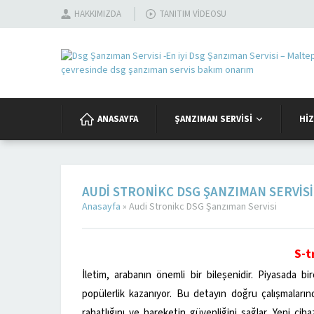
HAKKIMIZDA
TANITIM VIDEOSU
ANASAYFA
ŞANZIMAN SERVISI
HI
AUDI STRONIKC DSG ŞANZIMAN SERVISI
Anasayfa
»
Audi Stronikc DSG Şanzıman Servisi
S-t
İletim, arabanın önemli bir bileşenidir. Piyasada 
popülerlik kazanıyor. Bu detayın doğru çalışmaları
rahatlığını ve hareketin güvenliğini sağlar. Yeni ciha