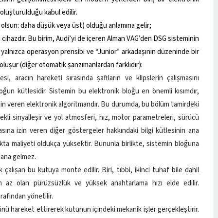
 oluşturulduğu kabul edilir.
a olsun: daha düşük veya üst) olduğu anlamına gelir;
ajlı cihazdır. Bu birim, Audi’yi de içeren Alman VAG’den DSG sisteminin
m, yalnızca operasyon prensibi ve “Junior” arkadaşının düzeninde bir
luşur (diğer otomatik şanzımanlardan farklıdır):
i, aracın hareketi sırasında şaftların ve klipslerin çalışmasını
oğun kütlesidir. Sistemin bu elektronik bloğu en önemli kısımdır,
 izin veren elektronik algoritmandır. Bu durumda, bu bölüm tamirdeki
rekli sinyalleşir ve yol atmosferi, hız, motor parametreleri, sürücü
asına izin veren diğer göstergeler hakkındaki bilgi kütlesinin ana
zlıkta maliyeti oldukça yüksektir. Bununla birlikte, sistemin bloğuna
dana gelmez.
çalışan bu kutuya monte edilir. Biri, tıbbi, ikinci tuhaf bile dahil
 az olan pürüzsüzlük ve yüksek anahtarlama hızı elde edilir.
rafından yönetilir.
lünü hareket ettirerek kutunun içindeki mekanik işler gerçekleştirir.