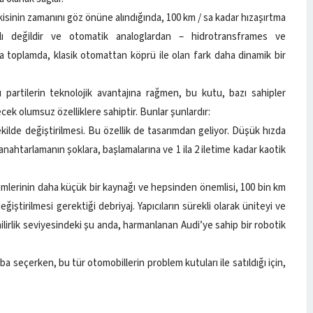
isinin zamanını göz önüne alındığında, 100 km / sa kadar hızaşırtma
rklı değildir ve otomatik analoglardan – hidrotransframes ve
a toplamda, klasik otomattan köprü ile olan fark daha dinamik bir
 partilerin teknolojik avantajına rağmen, bu kutu, bazı sahipler
cek olumsuz özelliklere sahiptir. Bunlar şunlardır:
şekilde değiştirilmesi. Bu özellik de tasarımdan geliyor. Düşük hızda
anahtarlamanın şoklara, başlamalarına ve 1 ila 2 iletime kadar kaotik
ölümlerinin daha küçük bir kaynağı ve hepsinden önemlisi, 100 bin km
iştirilmesi gerektiği debriyaj. Yapıcıların sürekli olarak üniteyi ve
nilirlik seviyesindeki şu anda, harmanlanan Audi’ye sahip bir robotik
aba seçerken, bu tür otomobillerin problem kutuları ile satıldığı için,