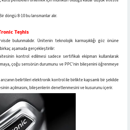
ında, kutu pembeleri önlemek için mümkün olduğu kadar düşük viteste
r döngü 8-10 bu lansmanlar alır.
Tronic Teşhis
rvisde bulunmalıdır. Ünitenin teknolojik karmaşıklığı göz önüne
irkaç aşamada gerçekleştirilir:
nitesinin kontrol edilmesi sadece sertifikalı ekipman kullanılarak
anımlamaya, çoğu sensörün durumunu ve PPC’nin bileşenini öğrenmeye
rızanın belirtileri elektronik kontrol ile birlikte kapsamlı bir şekilde
esinin açılmasını, bileşenlerin denetlenmesini ve kusurunu içerir.