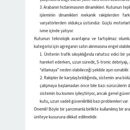
Arabanın hızlanmasının dinamikleri. Kutunun tepk
işleminin dinamikleri mekanik rakiplerden fa
varyatörlerden oldukça üstündür. Güçlü motorlarl
ivme içinde yatıyor.
Kutunun teknolojik avantajına ve tartışılmaz olumlu
kategorisi için agreganın satın alınmasına engel olabile
Ünitenin trafik sıkışıklığında rahatsız edici bir 
hareket ederken, uzun süredir, S-tronic debriyajı, 
“atlamaya” neden olabileceği şekilde aşırı ısınabilir.
Rakipler ile karşılaştırıldığında, sistemin ana b
çalışmaya başlamadan önce bile bazı sürücülerin değ
sistemin bu kısmını iyileştiriyor, ancak genel güve
kutu, uzun vadeli güvenilirlikli bazı problemleri var.
Önemli! Böyle bir şanzımanla birlikte kullanılmış bir ar
üniteye kusuruna dikkat edilmelidir.